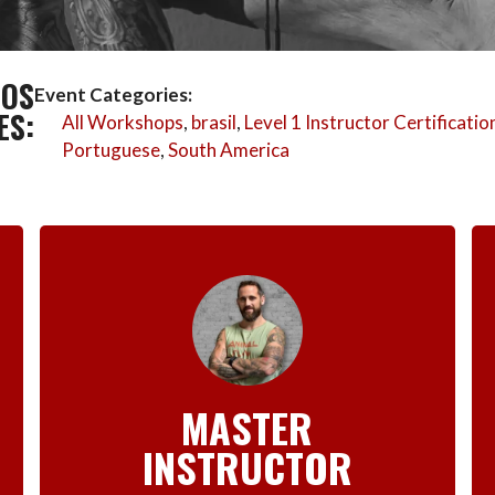
TOS
Event Categories:
ES:
All Workshops
,
brasil
,
Level 1 Instructor Certificatio
Portuguese
,
South America
MASTER
INSTRUCTOR