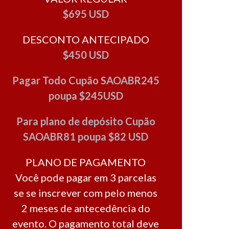
$695 USD
DESCONTO ANTECIPADO
$450 USD
Pagar Todo Cupão SAOABR245
poupa $245USD
Para plano de depósito Cupão
SAOABR81 poupa $82 USD
PLANO DE PAGAMENTO
Você pode pagar em 3 parcelas
se se inscrever com pelo menos
2 meses de antecedência do
evento. O pagamento total deve