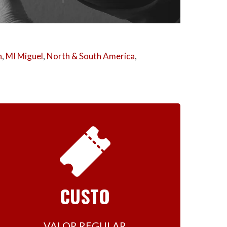
n
,
MI Miguel
,
North & South America
,
CUSTO
VALOR REGULAR