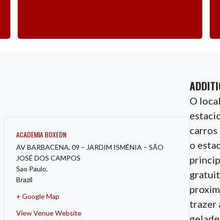
ADDITI
O loca
estaci
carros
ACADEMIA BOXEDN
o esta
AV BARBACENA, 09 – JARDIM ISMÊNIA – SÃO
princip
JOSÉ DOS CAMPOS
Sao Paulo
,
gratui
Brazil
proxim
+ Google Map
trazer 
View Venue Website
gelade