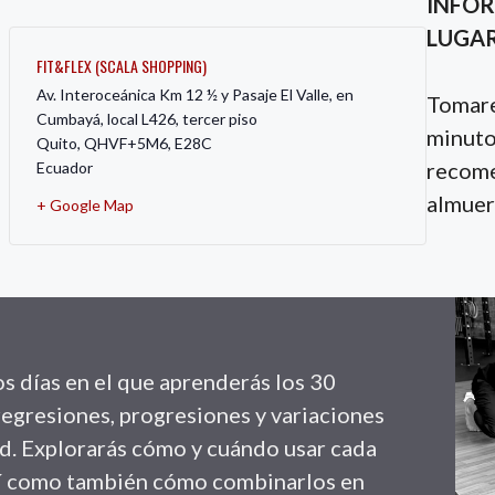
INFOR
LUGA
FIT&FLEX (SCALA SHOPPING)
Av. Interoceánica Km 12 ½ y Pasaje El Valle, en
Tomare
Cumbayá, local L426, tercer piso
minutos
Quito
,
QHVF+5M6, E28C
recome
Ecuador
almuer
+ Google Map
os días en el que aprenderás los 30
regresiones, progresiones y variaciones
ad. Explorarás cómo y cuándo usar cada
sí como también cómo combinarlos en