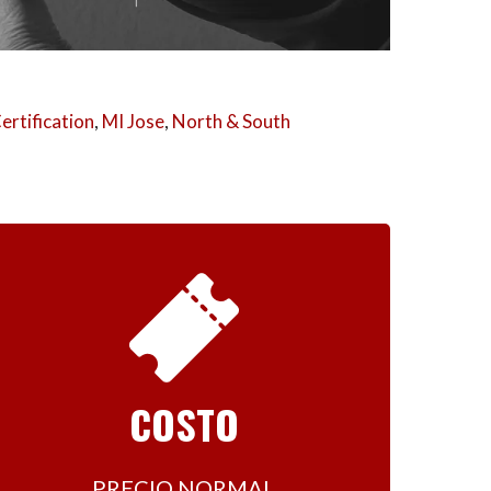
ertification
,
MI Jose
,
North & South
COSTO
PRECIO NORMAL