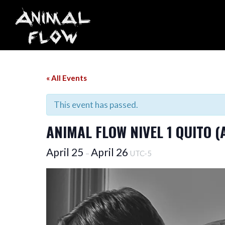
Skip
to
content
« All Events
This event has passed.
ANIMAL FLOW NIVEL 1 QUITO (
April 25
April 26
–
UTC-5