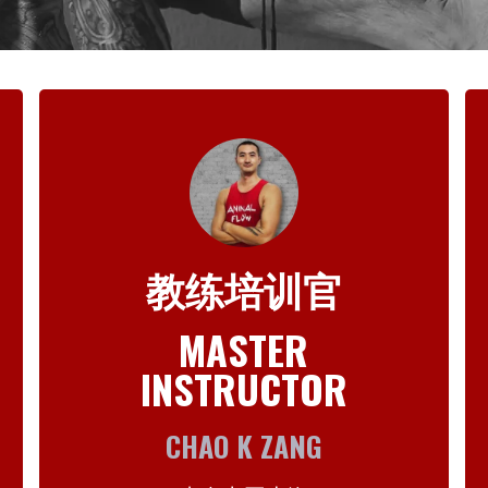
教练培训官
MASTER
INSTRUCTOR
CHAO K ZANG