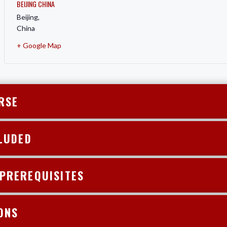
BEIJING CHINA
Beijing
,
China
+ Google Map
URSE
INCLUDED
SHOP PREREQUISITES
IONS