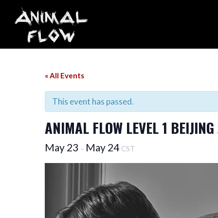
Skip
to
content
« All Events
This event has passed.
ANIMAL FLOW LEVEL 1 BEIJIN
May 23
May 24
–
CST