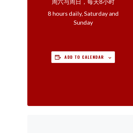
周六与周日，每天8小时
8 hours daily, Saturday and
Sunday
ADD TO CALENDAR