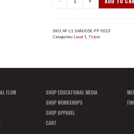
ADD TO CA
-
+
Animal
Flow
L1
San
SKU:
AF-L1-SANJOSE-PP-0523
Jose
Categories:
Level 1
,
Ticket
May
2023
Depósito
de
Pago
quantity
AL FLOW
SHOP EDUCATIONAL MEDIA
ME
SHOP WORKSHOPS
FI
SHOP APPAREL
S
CART