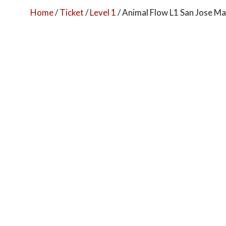
Home
/
Ticket
/
Level 1
/ Animal Flow L1 San Jose M