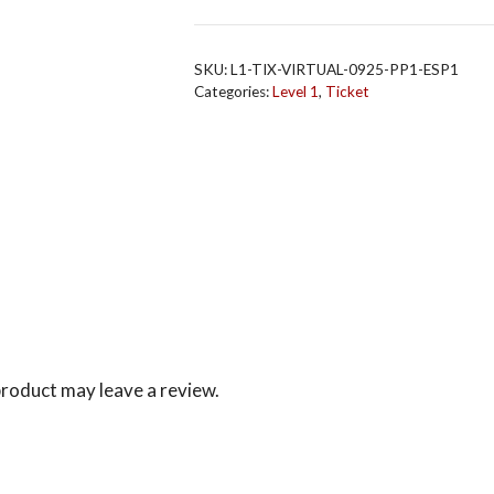
Nivel
1
Septiembre
SKU:
L1-TIX-VIRTUAL-0925-PP1-ESP1
2025
Categories:
Level 1
,
Ticket
Deposito
(USD)
quantity
roduct may leave a review.