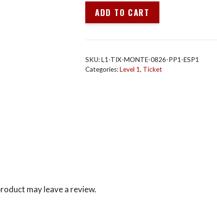
AF
ADD TO CART
L1
Montevideo
Agosto
2026
SKU:
L1-TIX-MONTE-0826-PP1-ESP1
Deposito
Categories:
Level 1
,
Ticket
(USD)
quantity
roduct may leave a review.