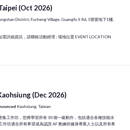
r
Taipei (Oct 2026)
E
v
ongshan District, Fucheng Village, Guangfu S Rd, 1號號地下1樓,
e
n
t
 如需詳細資訊，請聯絡活動經理 : 場地位置 EVENT LOCATION
s
b
y
L
o
c
a
 Kaohsiung (Dec 2026)
t
i
nnounced
Kaohsiung, Taiwan
o
n
）的密集工作坊，您將學習所有 30 個一級動作，包括適合各種技能水
.
作坊適合所有希望成為認證 AF 教練的健身專業人士以及所有希