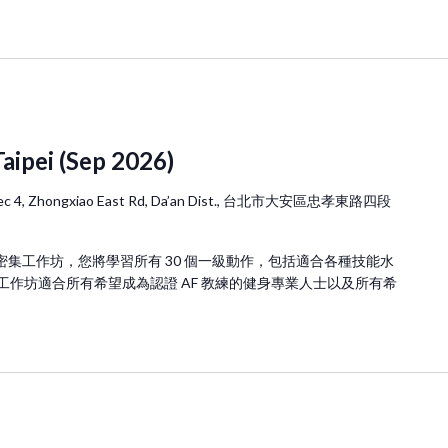
L
o
c
a
t
i
Taipei (Sep 2026)
o
n
 Sec 4, Zhongxiao East Rd, Da’an Dist., 台北市大安區忠孝東路四段
.
S
）的密集工作坊，您將學習所有 30 個一級動作，包括適合各種技能水
e
作坊適合所有希望成為認證 AF 教練的健身專業人士以及所有希
a
r
c
h
f
o