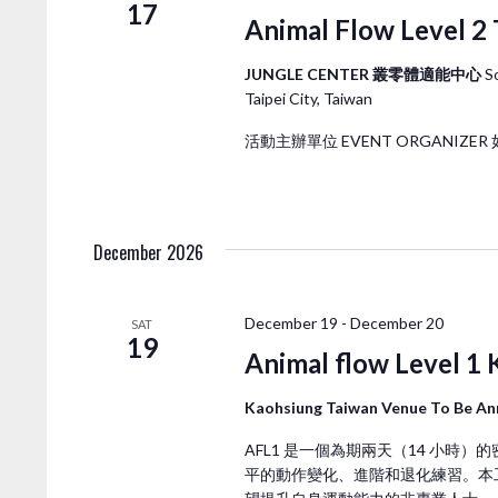
H
E
17
Animal Flow Level 2 
A
v
e
JUNGLE CENTER 叢零體適能中心
S
N
n
Taipei City, Taiwan
t
D
s
活動主辦單位 EVENT ORGANIZER
b
V
y
K
I
December 2026
e
y
E
w
December 19
-
December 20
SAT
o
19
Animal flow Level 1
W
r
d
Kaohsiung Taiwan Venue To Be A
S
.
AFL1 是一個為期兩天（14 小時
平的動作變化、進階和退化練習。本工