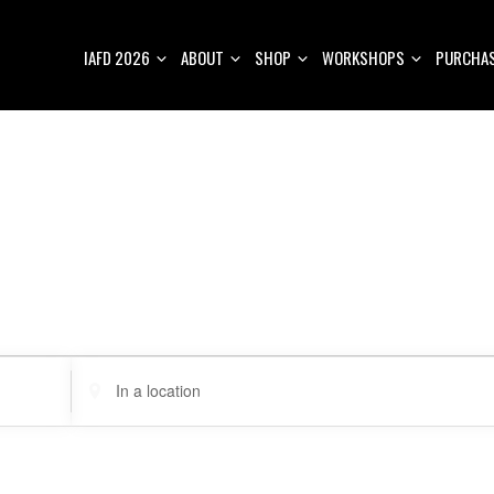
IAFD 2026
ABOUT
SHOP
WORKSHOPS
PURCHAS
E
n
t
e
r