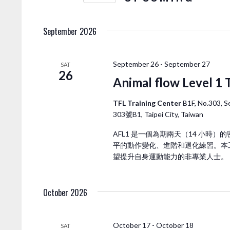
E
N
K
e
September 2026
T
y
w
S
o
September 26
-
September 27
SAT
26
r
Animal flow Level 1 
S
d
.
TFL Training Center
B1F, No.303,
E
S
303號B1, Taipei City, Taiwan
e
AFL1 是一個為期兩天（14 小時
A
a
平的動作變化、進階和退化練習。本工
r
望提升自身運動能力的非專業人士。
R
c
h
C
October 2026
f
o
r
October 17
-
October 18
SAT