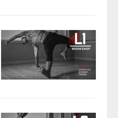
T
V
I
E
W
S
N
A
V
I
G
A
T
I
O
N