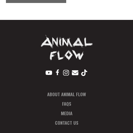
E
N
T
N
A
V
I
G
A
T
I
O
ABOUT ANIMAL FLOW
N
FAQS
MEDIA
CONTACT US