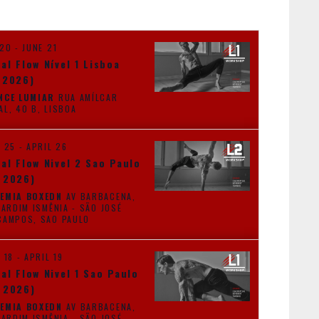
T
V
I
 20
-
JUNE 21
E
al Flow Nível 1 Lisboa
W
 2026)
S
NCE LUMIAR
RUA AMÍLCAR
CABRAL, 40 B, LISBOA
N
A
L 25
-
APRIL 26
V
al Flow Nivel 2 Sao Paulo
I
 2026)
G
EMIA BOXEDN
AV BARBACENA,
JARDIM ISMÊNIA - SÃO JOSÉ
A
DOS CAMPOS, SAO PAULO
T
I
 18
-
APRIL 19
O
al Flow Nivel 1 Sao Paulo
 2026)
N
EMIA BOXEDN
AV BARBACENA,
JARDIM ISMÊNIA - SÃO JOSÉ