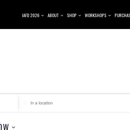
IAFD 2026
ABOUT
SHOP
WORKSHOPS
PURCHAS
E
n
t
e
OW
r