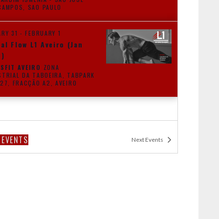
DOS CAMPOS, SAO PAULO
ARY 31
-
FEBRUARY 1
al Flow L1 Aveiro (Jan
6)
SFIT AVEIRO
ZONA
STRIAL DA TABOEIRA, TABPARK
LOTE 27, FRACÇÃO A2, AVEIRO
S
EVENTS
Next
Events