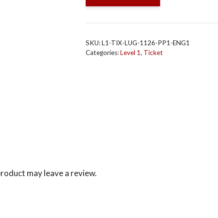
L1
Lugano
Nov
2026
SKU:
L1-TIX-LUG-1126-PP1-ENG1
Deposito
Categories:
Level 1
,
Ticket
(USD)
quantity
roduct may leave a review.