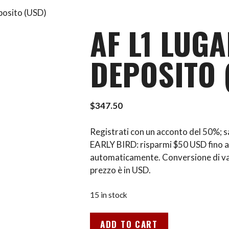
posito (USD)
AF L1 LUG
DEPOSITO 
$
347.50
Registrati con un acconto del 50%; 
EARLY BIRD: risparmi $50 USD fino a
automaticamente. Conversione di va
prezzo è in USD.
15 in stock
AF
ADD TO CART